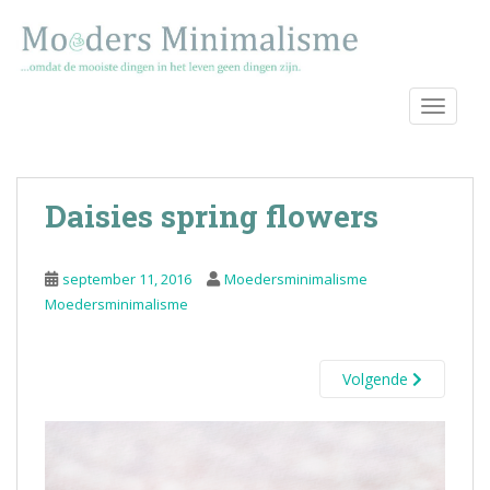
S
k
i
p
TOGGLE
t
o
m
a
Daisies spring flowers
i
n
c
september 11, 2016
Moedersminimalisme
o
Moedersminimalisme
n
t
e
Volgende
n
t