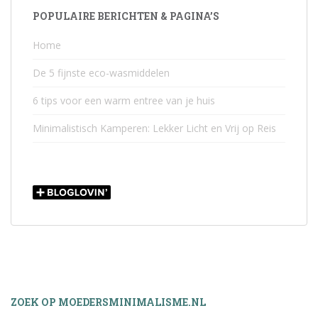
POPULAIRE BERICHTEN & PAGINA’S
Home
De 5 fijnste eco-wasmiddelen
6 tips voor een warm entree van je huis
Minimalistisch Kamperen: Lekker Licht en Vrij op Reis
ZOEK OP MOEDERSMINIMALISME.NL