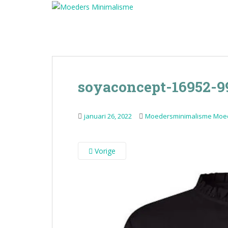
S
k
i
p
t
o
m
soyaconcept-16952-9
a
i
n
januari 26, 2022
Moedersminimalisme Moe
c
o
n
Vorige
t
e
n
t