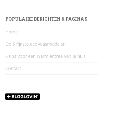
POPULAIRE BERICHTEN & PAGINA’S
Home
De 5 fijnste eco-wasmiddelen
6 tips voor een warm entree van je huis
Contact