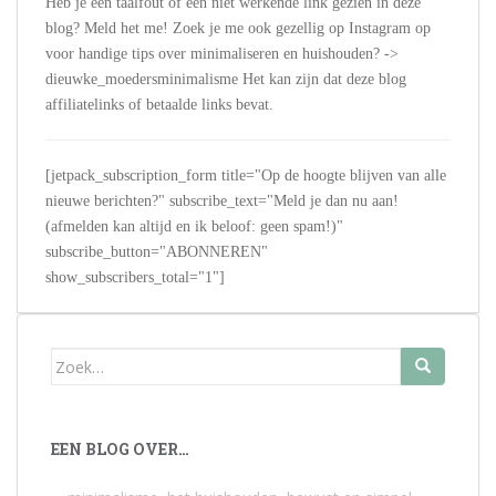
Heb je een taalfout of een niet werkende link gezien in deze
blog? Meld het me! Zoek je me ook gezellig op Instagram op
voor handige tips over minimaliseren en huishouden? ->
dieuwke_moedersminimalisme Het kan zijn dat deze blog
affiliatelinks of betaalde links bevat.
[jetpack_subscription_form title="Op de hoogte blijven van alle
nieuwe berichten?" subscribe_text="Meld je dan nu aan!
(afmelden kan altijd en ik beloof: geen spam!)"
subscribe_button="ABONNEREN"
show_subscribers_total="1"]
Zoek
naar:
EEN BLOG OVER…