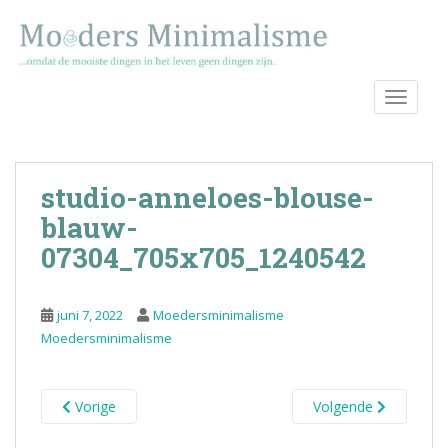
S
k
i
p
TOGGLE
t
o
m
a
studio-anneloes-blouse-
i
n
blauw-
c
07304_705x705_1240542
o
n
t
juni 7, 2022
Moedersminimalisme
e
Moedersminimalisme
n
t
Vorige
Volgende