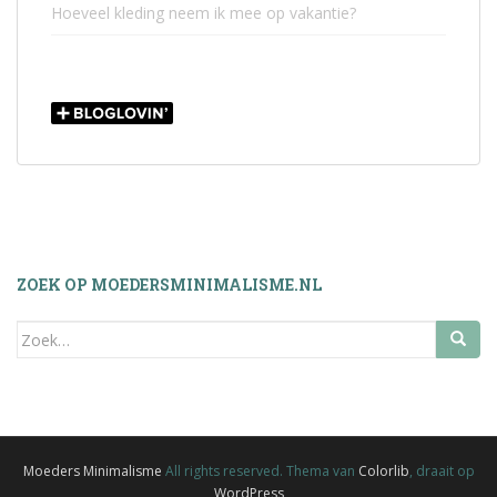
Hoeveel kleding neem ik mee op vakantie?
ZOEK OP MOEDERSMINIMALISME.NL
Zoek
naar:
Moeders Minimalisme
All rights reserved. Thema van
Colorlib
, draait op
WordPress