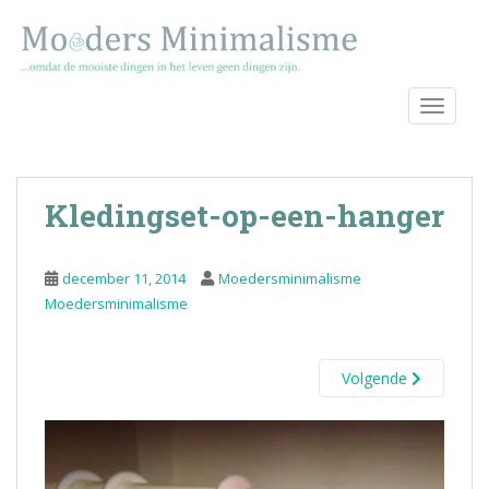
S
k
i
p
TOGGLE
t
o
m
a
Kledingset-op-een-hanger
i
n
c
december 11, 2014
Moedersminimalisme
o
Moedersminimalisme
n
t
e
Volgende
n
t