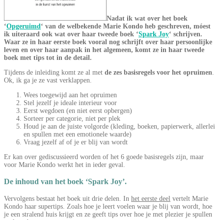
Nadat ik wat over het boek
‘
Opgeruimd
‘ van de welbekende Marie Kondo heb geschreven, móest
ik uiteraard ook wat over haar tweede boek ‘
Spark Joy
‘ schrijven.
Waar ze in haar eerste boek vooral nog schrijft over haar persoonlijke
leven en over haar aanpak in het algemeen, komt ze in haar tweede
boek met tips tot in de detail.
Tijdens de inleiding komt ze al met
de zes basisregels voor het opruimen
.
Ok, ik ga je ze vast verklappen.
Wees toegewijd aan het opruimen
Stel jezelf je ideale interieur voor
Eerst wegdoen (en niet eerst opbergen)
Sorteer per categorie, niet per plek
Houd je aan de juiste volgorde (kleding, boeken, papierwerk, allerlei
en spullen met een emotionele waarde)
Vraag jezelf af of je er blij van wordt
Er kan over gediscussieerd worden of het 6 goede basisregels zijn, maar
voor Marie Kondo werkt het in ieder geval.
De inhoud van het boek ‘Spark Joy’.
Vervolgens bestaat het boek uit drie delen. In
het eerste deel
vertelt Marie
Kondo haar supertips. Zoals hoe je leert voelen waar je blij van wordt, hoe
je een stralend huis krijgt en ze geeft tips over hoe je met plezier je spullen