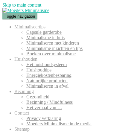
Skip to main content
Toggle navigation
Minimaliseertips
Capsule garderobe
Minimalisme in huis
Minimaliseren met kinderen
Minimalisme inzichten en tips
Boeken over minimalisme
Huishouden
Het huishoudsysteem
Huishoudtips
Energiekostenbesparing
Natuurlijke producten
Minimaliseren in afval
Bezinning
Gezondheid
Bezinning / Mindfulness
Het verhaal van …
Contact
Privacy verklaring
Moeders Minimalisme in de media
Sitemap