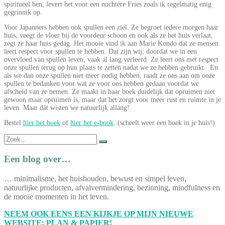
spiritueel ben, levert het voor een nuchtere Fries zoals ik regelmatig enig
gegrinnik op.
Voor Japanners hebben ook spullen een ziel. Ze begroet iedere morgen haar
huis, veegt de vloer bij de voordeur schoon en ook als ze het huis verlaat,
zegt ze haar huis gedag. Het mooie vind ik aan Marie Kondo dat ze mensen
leert respect voor spullen te hebben. Dat zijn wij, doordat we in een
overvloed van spullen leven, vaak al lang verleerd. Ze leert ons met respect
onze spullen terug op hun plaats te zetten nadat we ze hebben gebruikt. En
als we dan onze spullen niet meer nodig hebben, raadt ze ons aan om onze
spullen te bedanken voor wat ze voor ons hebben gedaan voordat we
afscheid van ze nemen. Ze maakt in haar boek duidelijk dat opruimen niet
gewoon maar opruimen is, maar dat het zorgt voor meer rust en ruimte in je
leven. Maar dát wisten we natuurlijk allang!
Bestel
hier het boek
of
hier het e-book
. (scheelt weer een boek in je huis!)
Zoek
naar:
Een blog over…
… minimalisme, het huishouden, bewust en simpel leven,
natuurlijke producten, afvalvermindering, bezinning, mindfulness en
de mooie momenten in het leven.
NEEM OOK EENS EEN KIJKJE OP MIJN NIEUWE
WEBSITE: PLAN & PAPIER!