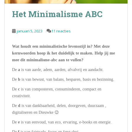
Het Minimalisme ABC
januari 5, 2023
11 reacties
Wat houdt een minimalistische levensstijl in? Met deze
kernwoorden hoop ik het duidelijk te maken. Help jij me
mee dit minimalisme-abc aan te vullen?
De
a
is van aarde, adem, aarden, afvalvrij en aandacht.
De
b
is van bewust, van balans, besparen, basis en bezinning.
De
c
is van composteren, consuminderen, compact en
creativiteit.
De
d
is van dankbaarheid, delen, doorgeven, duurzaam ,
digitaliseren en Dieuwke 😉
De
e
is van eenvoud, van eco, ervaring, e-books en energie.
De
f
is van fairtrade, focus en feng shui.