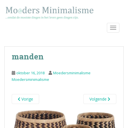
S
k
i
p
TOGGLE
t
o
m
a
manden
i
n
c
oktober 16, 2018
Moedersminimalisme
o
Moedersminimalisme
n
t
e
Vorige
Volgende
n
t