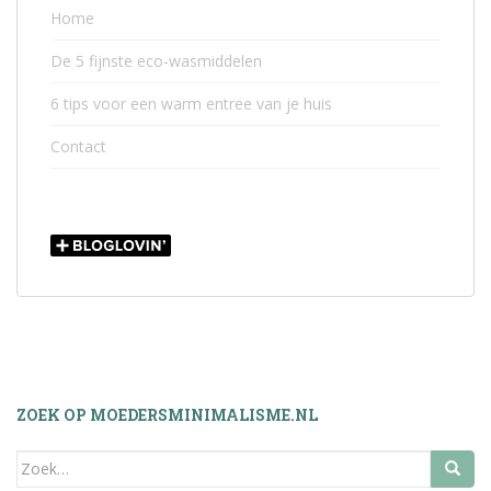
Home
De 5 fijnste eco-wasmiddelen
6 tips voor een warm entree van je huis
Contact
ZOEK OP MOEDERSMINIMALISME.NL
Zoek
naar: