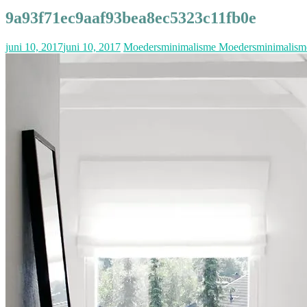
9a93f71ec9aaf93bea8ec5323c11fb0e
juni 10, 2017
juni 10, 2017
Moedersminimalisme Moedersminimalism