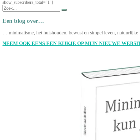
show_subscribers_total="1"]
Zoek
naar:
Een blog over…
… minimalisme, het huishouden, bewust en simpel leven, natuurlijke 
NEEM OOK EENS EEN KIJKJE OP MIJN NIEUWE WEBSIT