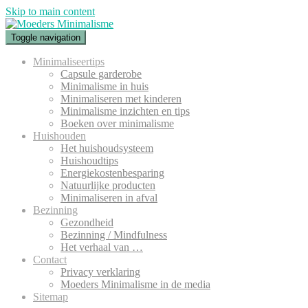
Skip to main content
Toggle navigation
Minimaliseertips
Capsule garderobe
Minimalisme in huis
Minimaliseren met kinderen
Minimalisme inzichten en tips
Boeken over minimalisme
Huishouden
Het huishoudsysteem
Huishoudtips
Energiekostenbesparing
Natuurlijke producten
Minimaliseren in afval
Bezinning
Gezondheid
Bezinning / Mindfulness
Het verhaal van …
Contact
Privacy verklaring
Moeders Minimalisme in de media
Sitemap