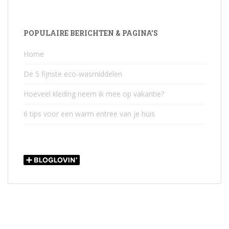
POPULAIRE BERICHTEN & PAGINA’S
Home
De 5 fijnste eco-wasmiddelen
Hoeveel kleding neem ik mee op vakantie?
6 tips voor een warm entree van je huis