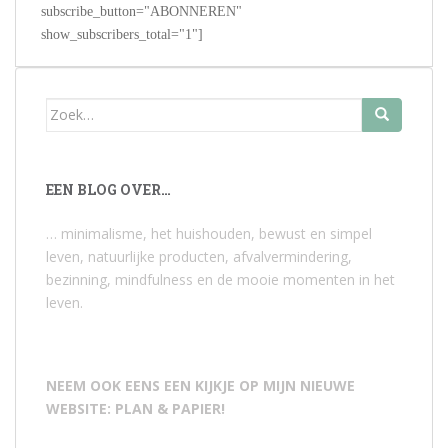
subscribe_button="ABONNEREN"
show_subscribers_total="1"]
Zoek
naar:
EEN BLOG OVER…
… minimalisme, het huishouden, bewust en simpel
leven, natuurlijke producten, afvalvermindering,
bezinning, mindfulness en de mooie momenten in het
leven.
NEEM OOK EENS EEN KIJKJE OP MIJN NIEUWE
WEBSITE: PLAN & PAPIER!