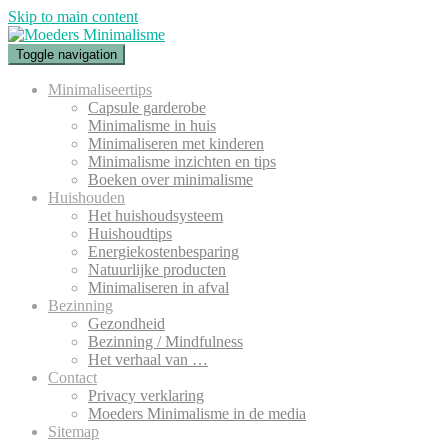
Skip to main content
Toggle navigation
Minimaliseertips
Capsule garderobe
Minimalisme in huis
Minimaliseren met kinderen
Minimalisme inzichten en tips
Boeken over minimalisme
Huishouden
Het huishoudsysteem
Huishoudtips
Energiekostenbesparing
Natuurlijke producten
Minimaliseren in afval
Bezinning
Gezondheid
Bezinning / Mindfulness
Het verhaal van …
Contact
Privacy verklaring
Moeders Minimalisme in de media
Sitemap