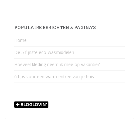
POPULAIRE BERICHTEN & PAGINA’S
Home
De 5 fijnste eco-wasmiddelen
Hoeveel kleding neem ik mee op vakantie?
6 tips voor een warm entree van je huis