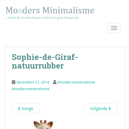
S
k
i
p
TOGGLE
t
o
m
a
Sophie-de-Giraf-
i
n
natuurrubber
c
o
december 27, 2014
Moedersminimalisme
n
Moedersminimalisme
t
e
n
Vorige
Volgende
t