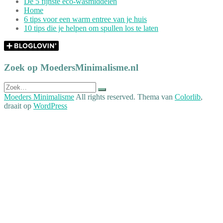
De 5 fijnste eco-wasmiddelen
Home
6 tips voor een warm entree van je huis
10 tips die je helpen om spullen los te laten
Zoek op MoedersMinimalisme.nl
Zoek
naar:
Moeders Minimalisme
All rights reserved. Thema van
Colorlib
,
draait op
WordPress