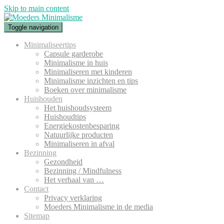
Skip to main content
Toggle navigation
Minimaliseertips
Capsule garderobe
Minimalisme in huis
Minimaliseren met kinderen
Minimalisme inzichten en tips
Boeken over minimalisme
Huishouden
Het huishoudsysteem
Huishoudtips
Energiekostenbesparing
Natuurlijke producten
Minimaliseren in afval
Bezinning
Gezondheid
Bezinning / Mindfulness
Het verhaal van …
Contact
Privacy verklaring
Moeders Minimalisme in de media
Sitemap