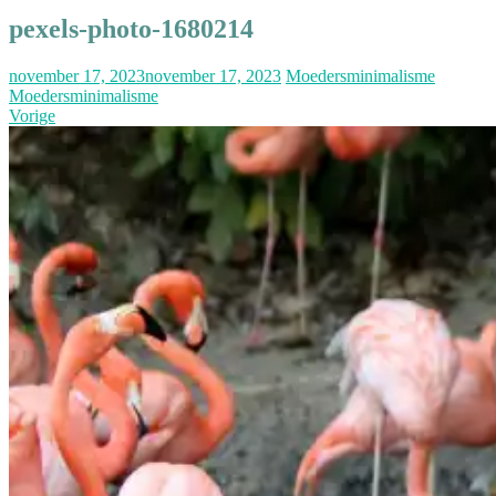
pexels-photo-1680214
november 17, 2023
november 17, 2023
Moedersminimalisme
Moedersminimalisme
Vorige