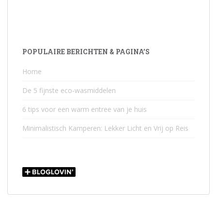
POPULAIRE BERICHTEN & PAGINA’S
Home
De 5 fijnste eco-wasmiddelen
6 tips voor een warm entree van je huis
Minimalistisch Kamperen: Lekker Licht en Vrij op Reis