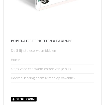
POPULAIRE BERICHTEN & PAGINA’S
De 5 fijnste eco-wasmiddelen
Home
6 tips voor een warm entree van je huis
Hoeveel kleding neem ik mee op vakantie?