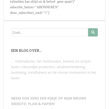
(afmelden kan altijd en ik beloof: geen spam!)"
subscribe_button="ABONNEREN"
show_subscribers_total="1"]
Zoek
naar:
EEN BLOG OVER…
… minimalisme, het huishouden, bewust en simpel
leven, natuurlijke producten, afvalvermindering,
bezinning, mindfulness en de mooie momenten in het
leven.
NEEM OOK EENS EEN KIJKJE OP MIJN NIEUWE
WEBSITE: PLAN & PAPIER!