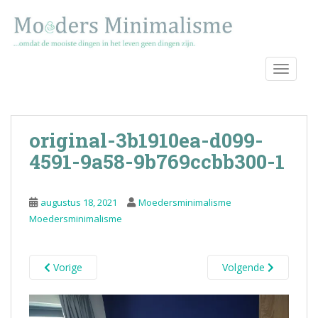
S
k
i
p
TOGGLE
t
o
m
a
original-3b1910ea-d099-
i
n
4591-9a58-9b769ccbb300-1
c
o
augustus 18, 2021
Moedersminimalisme
n
Moedersminimalisme
t
e
n
Vorige
Volgende
t