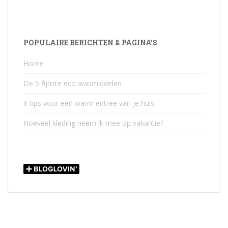
POPULAIRE BERICHTEN & PAGINA’S
Home
De 5 fijnste eco-wasmiddelen
6 tips voor een warm entree van je huis
Hoeveel kleding neem ik mee op vakantie?