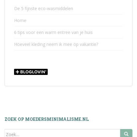
De 5 fijnste eco-wasmiddelen
Home
6 tips voor een warm entree van je huis
Hoeveel kleding neem ik mee op vakantie?
ZOEK OP MOEDERSMINIMALISME.NL
Zoek