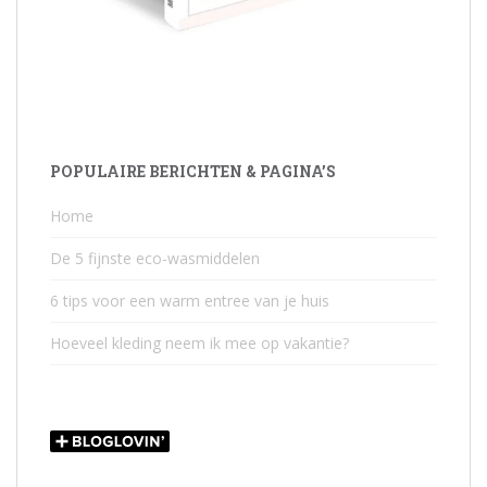
POPULAIRE BERICHTEN & PAGINA’S
Home
De 5 fijnste eco-wasmiddelen
6 tips voor een warm entree van je huis
Hoeveel kleding neem ik mee op vakantie?