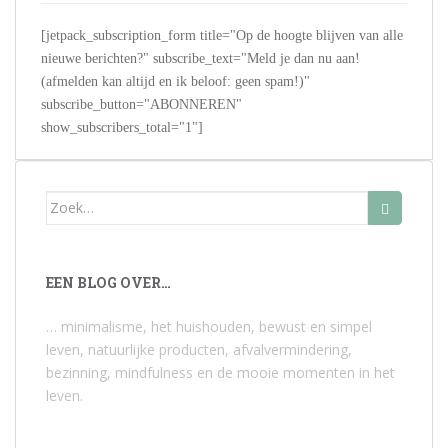
[jetpack_subscription_form title="Op de hoogte blijven van alle
nieuwe berichten?" subscribe_text="Meld je dan nu aan!
(afmelden kan altijd en ik beloof: geen spam!)"
subscribe_button="ABONNEREN"
show_subscribers_total="1"]
Zoek
naar:
EEN BLOG OVER…
… minimalisme, het huishouden, bewust en simpel
leven, natuurlijke producten, afvalvermindering,
bezinning, mindfulness en de mooie momenten in het
leven.