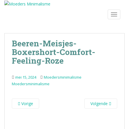
S
k
TOGGLE
i
p
t
o
Beeren-Meisjes-
m
Boxershort-Comfort-
a
i
Feeling-Roze
n
c
o
mei 15, 2024
Moedersminimalisme
n
Moedersminimalisme
t
e
n
Vorige
Volgende
t