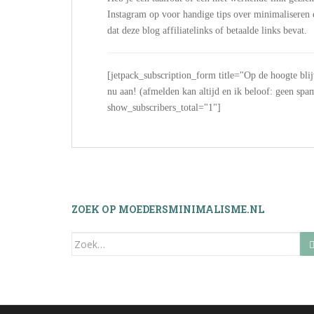
Instagram op voor handige tips over minimalisere
dat deze blog affiliatelinks of betaalde links bevat.
[jetpack_subscription_form title="Op de hoogte bli
nu aan! (afmelden kan altijd en ik beloof: geen
show_subscribers_total="1"]
ZOEK OP MOEDERSMINIMALISME.NL
Zoek
naar: