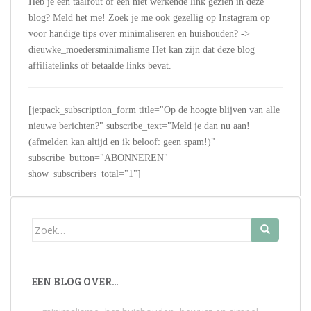
Heb je een taalfout of een niet werkende link gezien in deze
blog? Meld het me! Zoek je me ook gezellig op Instagram op
voor handige tips over minimaliseren en huishouden? ->
dieuwke_moedersminimalisme Het kan zijn dat deze blog
affiliatelinks of betaalde links bevat.
[jetpack_subscription_form title="Op de hoogte blijven van alle
nieuwe berichten?" subscribe_text="Meld je dan nu aan!
(afmelden kan altijd en ik beloof: geen spam!)"
subscribe_button="ABONNEREN"
show_subscribers_total="1"]
Zoek
naar:
EEN BLOG OVER…