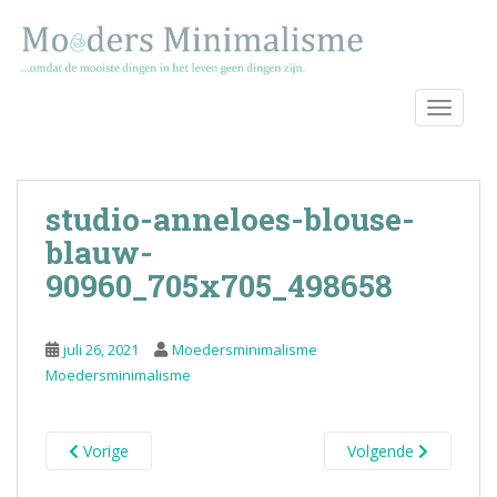
S
k
i
p
TOGGLE
t
o
m
a
studio-anneloes-blouse-
i
n
blauw-
c
90960_705x705_498658
o
n
t
juli 26, 2021
Moedersminimalisme
e
Moedersminimalisme
n
t
Vorige
Volgende