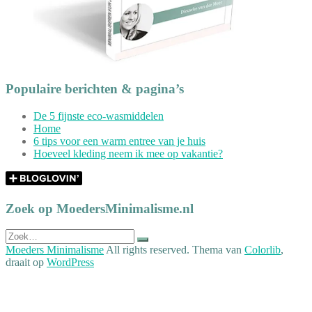
Populaire berichten & pagina’s
De 5 fijnste eco-wasmiddelen
Home
6 tips voor een warm entree van je huis
Hoeveel kleding neem ik mee op vakantie?
Zoek op MoedersMinimalisme.nl
Zoek
naar:
Moeders Minimalisme
All rights reserved. Thema van
Colorlib
,
draait op
WordPress