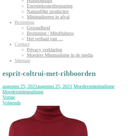
Huishoudtips
Energiekostenbesparing
Natuurlijke producten
Minimaliseren in afval
Bezinning
Gezondheid
Bezinning / Mindfulness
Het verhaal van …
Contact
Privacy verklaring
Moeders Minimalisme in de media
Sitemap
esprit-coltrui-met-ribboorden
augustus 25, 2021
augustus 25, 2021
Moedersminimalisme
Moedersminimalisme
Vorige
Volgende