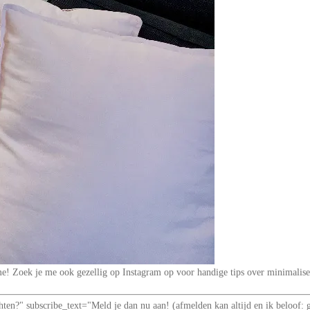
t me! Zoek je me ook gezellig op Instagram op voor handige tips over minimal
richten?" subscribe_text="Meld je dan nu aan! (afmelden kan altijd en ik be