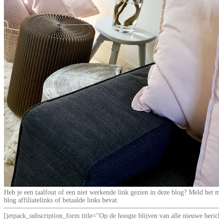
Heb je een taalfout of een niet werkende link gezien in deze blog? Meld he
blog affiliatelinks of betaalde links bevat.
[jetpack_subscription_form title="Op de hoogte blijven van alle nieuwe be