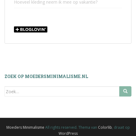
Hoeveel kleding neem ik mee op vakantie?
ZOEK OP MOEDERSMINIMALISME.NL
Zoek
naar:
Moeders Minimalisme
All rights reserved. Thema van
Colorlib
, draait op
WordPress