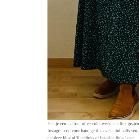
Heb je een taalfout of een niet werkende link gezie
Instagram op voor handige tips over minimalisere
dat deze blog affiliatelinks of betaalde links bevat.