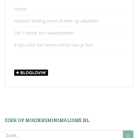
Home
Hoeveel kleding neem ik mee op vakantie?
De 5 fijnste eco-wasmiddelen
6 tips voor een warm entree van je huis
ZOEK OP MOEDERSMINIMALISME.NL
Zoek