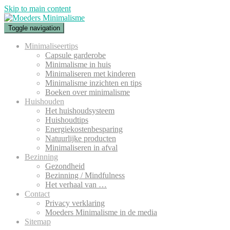
Skip to main content
Toggle navigation
Minimaliseertips
Capsule garderobe
Minimalisme in huis
Minimaliseren met kinderen
Minimalisme inzichten en tips
Boeken over minimalisme
Huishouden
Het huishoudsysteem
Huishoudtips
Energiekostenbesparing
Natuurlijke producten
Minimaliseren in afval
Bezinning
Gezondheid
Bezinning / Mindfulness
Het verhaal van …
Contact
Privacy verklaring
Moeders Minimalisme in de media
Sitemap