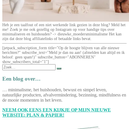
Heb je een taalfout of een niet werkende link gezien in deze blog? Meld het
me! Zoek je me ook gezellig op Instagram op voor handige tips over
minimaliseren en huishouden? -> dieuwke_moedersminimalisme Het kan
zijn dat deze blog affiliatelinks of betaalde links bevat.
[jetpack_subscription_form title="Op de hoogte blijven van alle nieuwe
berichten?" subscribe_text="Meld je dan nu aan! (afmelden kan altijd en ik
beloof: geen spam!)" subscribe_button="ABONNEREN"
show_subscribers_total="1"]
Zoek
naar:
Een blog over…
… minimalisme, het huishouden, bewust en simpel leven,
natuurlijke producten, afvalvermindering, bezinning, mindfulness en
de mooie momenten in het leven.
NEEM OOK EENS EEN KIJKJE OP MIJN NIEUWE
WEBSITE: PLAN & PAPIER!