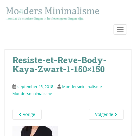
S
k
i
p
TOGGLE
t
o
m
a
Resiste-et-Reve-Body-
i
n
Kaya-Zwart-1-150×150
c
o
september 15, 2018
Moedersminimalisme
n
Moedersminimalisme
t
e
n
Vorige
Volgende
t