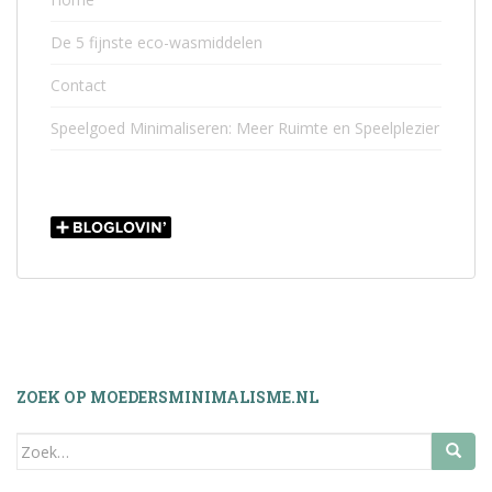
De 5 fijnste eco-wasmiddelen
Contact
Speelgoed Minimaliseren: Meer Ruimte en Speelplezier
ZOEK OP MOEDERSMINIMALISME.NL
Zoek
naar: