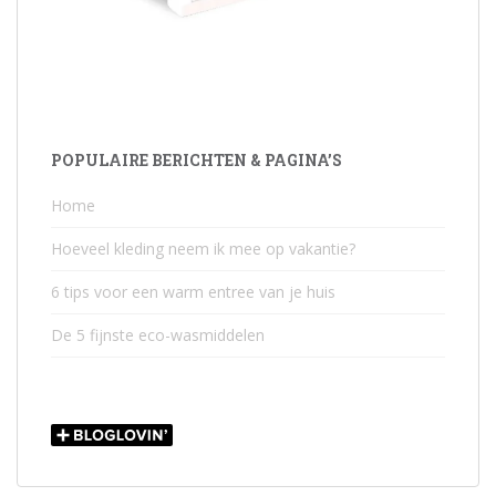
POPULAIRE BERICHTEN & PAGINA’S
Home
Hoeveel kleding neem ik mee op vakantie?
6 tips voor een warm entree van je huis
De 5 fijnste eco-wasmiddelen