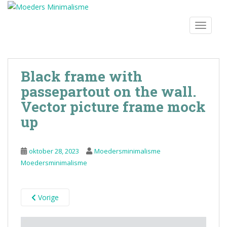
S
k
TOGGLE
i
p
t
o
Black frame with
m
passepartout on the wall.
a
i
Vector picture frame mock
n
up
c
o
n
oktober 28, 2023
Moedersminimalisme
t
Moedersminimalisme
e
n
t
Vorige