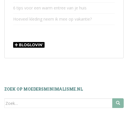
6 tips voor een warm entree van je huis
Hoeveel kleding neem ik mee op vakantie?
ZOEK OP MOEDERSMINIMALISME.NL
Zoek
naar: