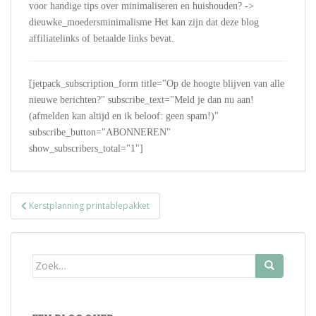
voor handige tips over minimaliseren en huishouden? ->
dieuwke_moedersminimalisme Het kan zijn dat deze blog
affiliatelinks of betaalde links bevat.
[jetpack_subscription_form title="Op de hoogte blijven van alle
nieuwe berichten?" subscribe_text="Meld je dan nu aan!
(afmelden kan altijd en ik beloof: geen spam!)"
subscribe_button="ABONNEREN"
show_subscribers_total="1"]
Bericht
Kerstplanning printablepakket
navigatie
Zoek
naar: