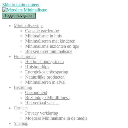
Skip to main content
Toggle navigation
Minimaliseertips
Capsule garderobe
Minimalisme in huis
Minimaliseren met kinderen
Minimalisme inzichten en tips
Boeken over minimalisme
Huishouden
Het huishoudsysteem
Huishoudtips
Energiekostenbesparing
Natuurlijke producten
Minimaliseren in afval
Bezinning
Gezondheid
Bezinning / Mindfulness
Het verhaal van …
Contact
Privacy verklaring
Moeders Minimalisme in de media
Sitemap