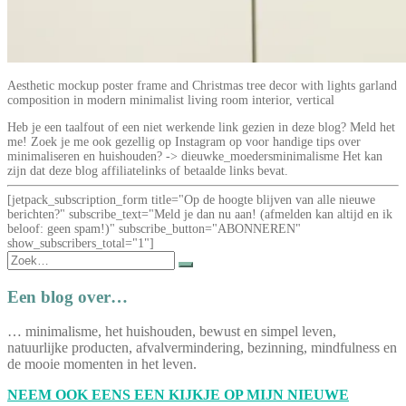
Aesthetic mockup poster frame and Christmas tree decor with lights garland
composition in modern minimalist living room interior, vertical
Heb je een taalfout of een niet werkende link gezien in deze blog? Meld het
me! Zoek je me ook gezellig op Instagram op voor handige tips over
minimaliseren en huishouden? -> dieuwke_moedersminimalisme Het kan
zijn dat deze blog affiliatelinks of betaalde links bevat.
[jetpack_subscription_form title="Op de hoogte blijven van alle nieuwe
berichten?" subscribe_text="Meld je dan nu aan! (afmelden kan altijd en ik
beloof: geen spam!)" subscribe_button="ABONNEREN"
show_subscribers_total="1"]
Zoek
naar:
Een blog over…
… minimalisme, het huishouden, bewust en simpel leven,
natuurlijke producten, afvalvermindering, bezinning, mindfulness en
de mooie momenten in het leven.
NEEM OOK EENS EEN KIJKJE OP MIJN NIEUWE