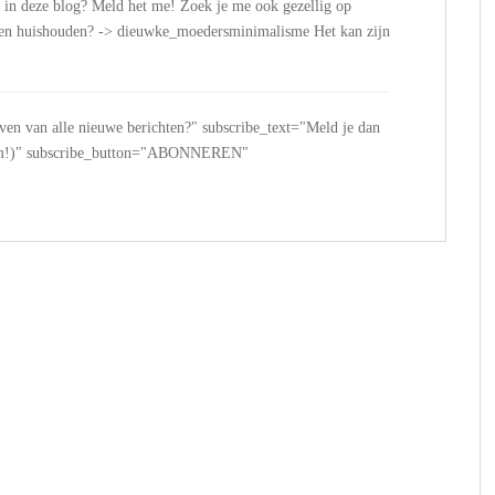
n in deze blog? Meld het me! Zoek je me ook gezellig op
n en huishouden? -> dieuwke_moedersminimalisme Het kan zijn
jven van alle nieuwe berichten?" subscribe_text="Meld je dan
 spam!)" subscribe_button="ABONNEREN"