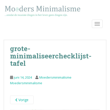
S
k
i
p
TOGGLE
t
o
m
a
grote-
i
n
minimaliseerchecklijst-
c
tafel
o
n
t
juni 14, 2024
Moedersminimalisme
e
Moedersminimalisme
n
t
Vorige