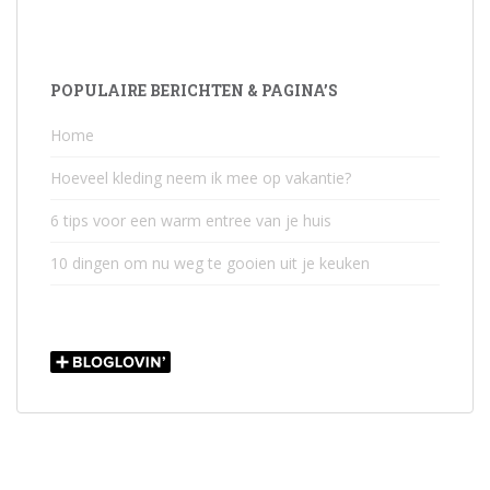
POPULAIRE BERICHTEN & PAGINA’S
Home
Hoeveel kleding neem ik mee op vakantie?
6 tips voor een warm entree van je huis
10 dingen om nu weg te gooien uit je keuken