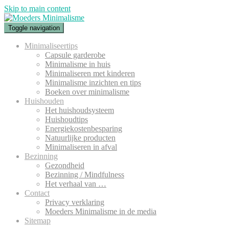
Skip to main content
Toggle navigation
Minimaliseertips
Capsule garderobe
Minimalisme in huis
Minimaliseren met kinderen
Minimalisme inzichten en tips
Boeken over minimalisme
Huishouden
Het huishoudsysteem
Huishoudtips
Energiekostenbesparing
Natuurlijke producten
Minimaliseren in afval
Bezinning
Gezondheid
Bezinning / Mindfulness
Het verhaal van …
Contact
Privacy verklaring
Moeders Minimalisme in de media
Sitemap