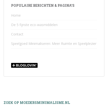
POPULAIRE BERICHTEN & PAGINA’S
Home
De 5 fijnste eco-wasmiddelen
Contact
Speelgoed Minimaliseren: Meer Ruimte en Speelplezier
ZOEK OP MOEDERSMINIMALISME.NL