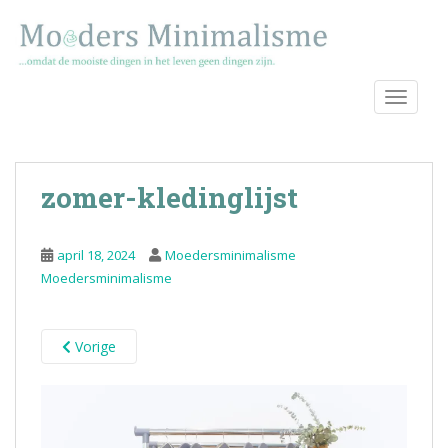
S
k
i
p
TOGGLE
t
o
m
a
zomer-kledinglijst
i
n
c
april 18, 2024
Moedersminimalisme
o
Moedersminimalisme
n
t
e
Vorige
n
t