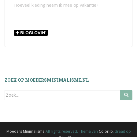
Hoeveel kleding neem ik mee op vakantie?
ZOEK OP MOEDERSMINIMALISME.NL
Zoek
naar:
Moeders Minimalisme
All rights reserved. Thema van
Colorlib
, draait op