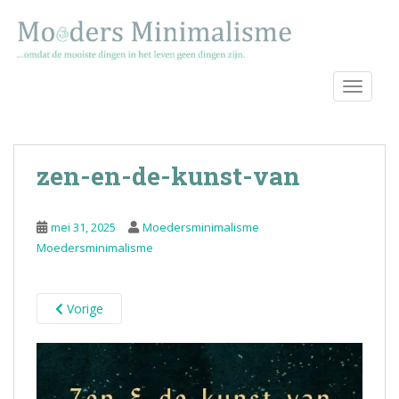
S
k
i
p
TOGGLE
t
o
m
a
zen-en-de-kunst-van
i
n
c
mei 31, 2025
Moedersminimalisme
o
Moedersminimalisme
n
t
e
Vorige
n
t