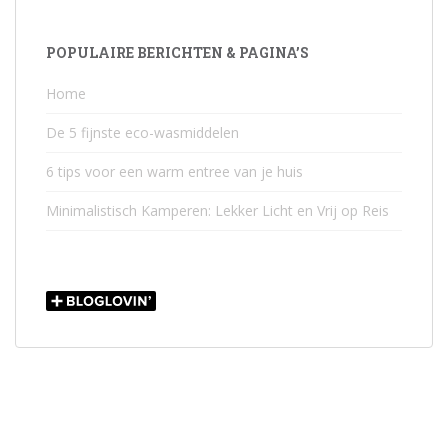
POPULAIRE BERICHTEN & PAGINA’S
Home
De 5 fijnste eco-wasmiddelen
6 tips voor een warm entree van je huis
Minimalistisch Kamperen: Lekker Licht en Vrij op Reis