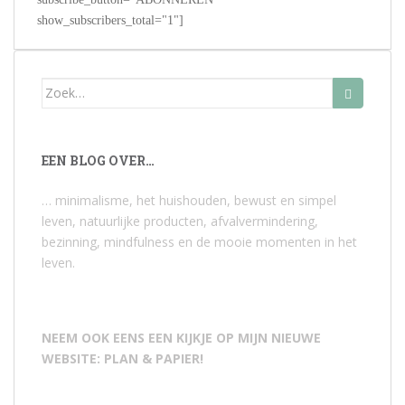
show_subscribers_total="1"]
Zoek
naar:
EEN BLOG OVER…
… minimalisme, het huishouden, bewust en simpel
leven, natuurlijke producten, afvalvermindering,
bezinning, mindfulness en de mooie momenten in het
leven.
NEEM OOK EENS EEN KIJKJE OP MIJN NIEUWE
WEBSITE: PLAN & PAPIER!