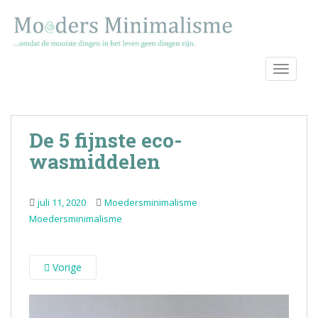
S
k
i
p
TOGGLE
t
o
m
a
De 5 fijnste eco-
i
n
wasmiddelen
c
o
juli 11, 2020
Moedersminimalisme
n
Moedersminimalisme
t
e
n
Vorige
t