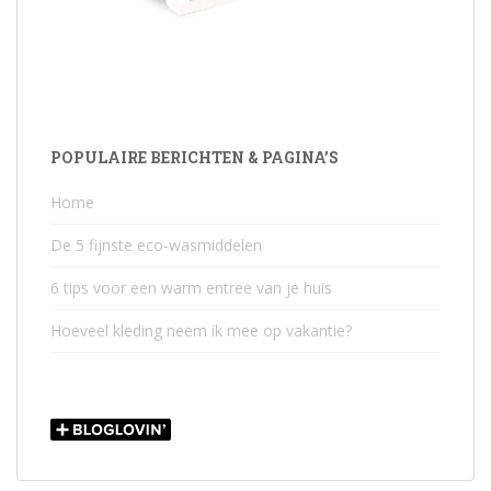
POPULAIRE BERICHTEN & PAGINA’S
Home
De 5 fijnste eco-wasmiddelen
6 tips voor een warm entree van je huis
Hoeveel kleding neem ik mee op vakantie?