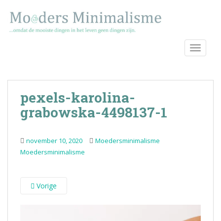
S
k
i
p
TOGGLE
t
o
m
a
pexels-karolina-
i
n
grabowska-4498137-1
c
o
november 10, 2020
Moedersminimalisme
n
Moedersminimalisme
t
e
n
Vorige
t