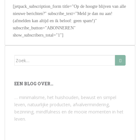
[jetpack_subscription_form title="Op de hoogte blijven van alle
nieuwe berichten?" subscribe_text="Meld je dan nu aan!
(afmelden kan altijd en ik beloof: geen spam!)"
subscribe_button="ABONNEREN"
show_subscribers_total="1"]
Zoek
naar:
EEN BLOG OVER…
… minimalisme, het huishouden, bewust en simpel
leven, natuurlijke producten, afvalvermindering,
bezinning, mindfulness en de mooie momenten in het
leven.