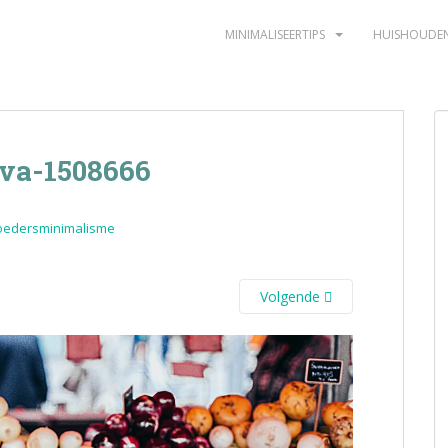
MINIMALISEERTIPS
HUISHOUDE
ova-1508666
oedersminimalisme
Volgende