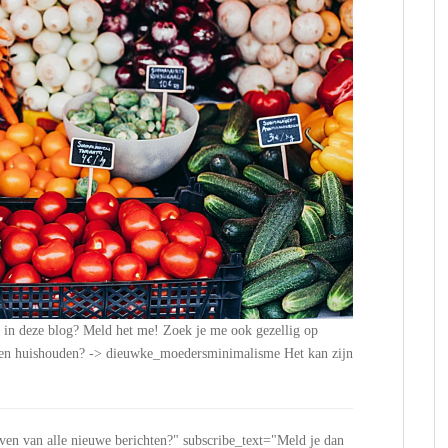
n in deze blog? Meld het me! Zoek je me ook gezellig op
n en huishouden? -> dieuwke_moedersminimalisme Het kan zijn
jven van alle nieuwe berichten?" subscribe_text="Meld je dan