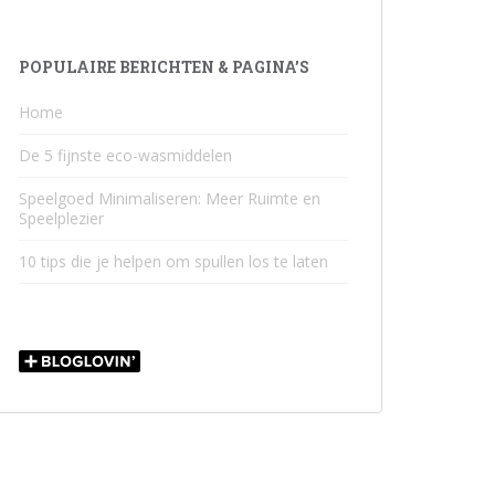
POPULAIRE BERICHTEN & PAGINA’S
Home
De 5 fijnste eco-wasmiddelen
Speelgoed Minimaliseren: Meer Ruimte en
Speelplezier
10 tips die je helpen om spullen los te laten