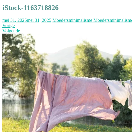
iStock-1163718826
mei 31, 2025
mei 31, 2025
Moedersminimalisme Moedersminimalism
Vorige
Volgende