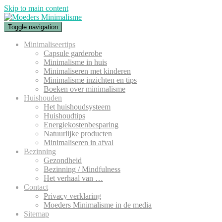
Skip to main content
Toggle navigation
Minimaliseertips
Capsule garderobe
Minimalisme in huis
Minimaliseren met kinderen
Minimalisme inzichten en tips
Boeken over minimalisme
Huishouden
Het huishoudsysteem
Huishoudtips
Energiekostenbesparing
Natuurlijke producten
Minimaliseren in afval
Bezinning
Gezondheid
Bezinning / Mindfulness
Het verhaal van …
Contact
Privacy verklaring
Moeders Minimalisme in de media
Sitemap