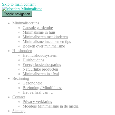
Skip to main content
Toggle navigation
Minimaliseertips
Capsule garderobe
Minimalisme in huis
Minimaliseren met kinderen
Minimalisme inzichten en tips
Boeken over minimalisme
Huishouden
Het huishoudsysteem
Huishoudtips
Energiekostenbesparing
Natuurlijke producten
Minimaliseren in afval
Bezinning
Gezondheid
Bezinning / Mindfulness
Het verhaal van …
Contact
Privacy verklaring
Moeders Minimalisme in de media
Sitemap