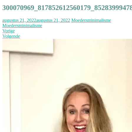
300070969_817852612560179_8528399947
augustus 21, 2022
augustus 21, 2022
Moedersminimalisme
Moedersminimalisme
Vorige
Volgende