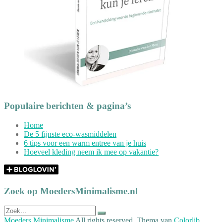
Populaire berichten & pagina’s
Home
De 5 fijnste eco-wasmiddelen
6 tips voor een warm entree van je huis
Hoeveel kleding neem ik mee op vakantie?
Zoek op MoedersMinimalisme.nl
Zoek
naar:
Moeders Minimalisme
All rights reserved. Thema van
Colorlib
,