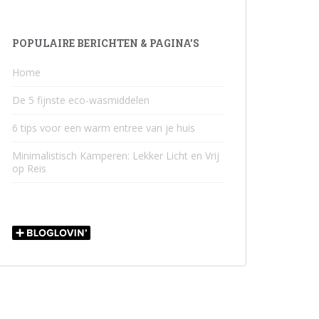
POPULAIRE BERICHTEN & PAGINA’S
Home
De 5 fijnste eco-wasmiddelen
6 tips voor een warm entree van je huis
Minimalistisch Kamperen: Lekker Licht en Vrij
op Reis