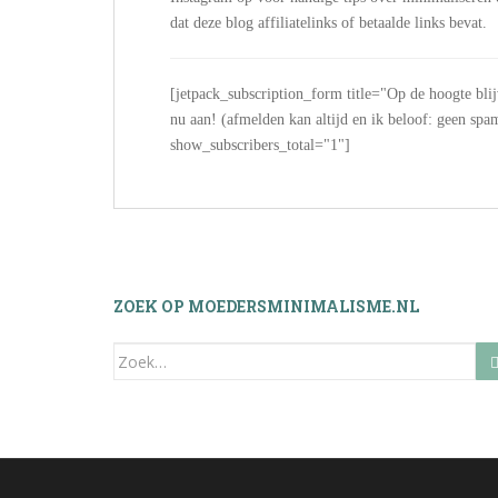
dat deze blog affiliatelinks of betaalde links bevat.
[jetpack_subscription_form title="Op de hoogte bli
nu aan! (afmelden kan altijd en ik beloof: geen
show_subscribers_total="1"]
ZOEK OP MOEDERSMINIMALISME.NL
Zoek
naar: