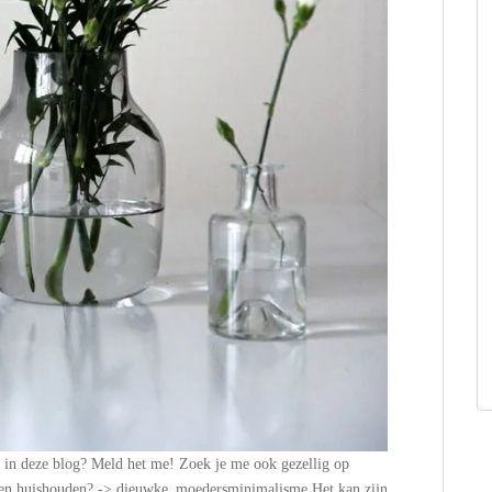
n in deze blog? Meld het me! Zoek je me ook gezellig op
n en huishouden? -> dieuwke_moedersminimalisme Het kan zijn