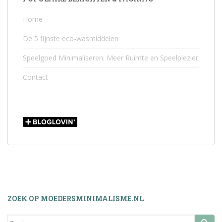
Home
De 5 fijnste eco-wasmiddelen
Speelgoed Minimaliseren: Meer Ruimte en Speelplezier
Contact
ZOEK OP MOEDERSMINIMALISME.NL
Zoek