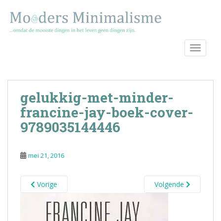
S
k
i
p
TOGGLE
t
o
m
a
gelukkig-met-minder-
i
n
francine-jay-boek-cover-
c
9789035144446
o
n
t
mei 21, 2016
e
n
Vorige
Volgende
t