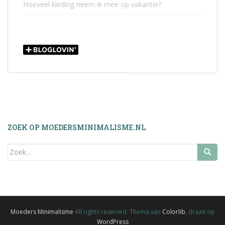
Hoeveel kleding neem ik mee op vakantie?
ZOEK OP MOEDERSMINIMALISME.NL
Zoek
naar:
Moeders Minimalisme
All rights reserved. Thema van
Colorlib
, draait op
WordPress