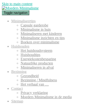
Skip to main content
Toggle navigation
Minimaliseertips
Capsule garderobe
Minimalisme in huis
Minimaliseren met kinderen
Minimalisme inzichten en tips
Boeken over minimalisme
Huishouden
Het huishoudsysteem
Huishoudtips
Energiekostenbesparing
Natuurlijke producten
Minimaliseren in afval
Bezinning
Gezondheid
Bezinning / Mindfulness
Het verhaal van …
Contact
Privacy verklaring
Moeders Minimalisme in de media
Sitemap