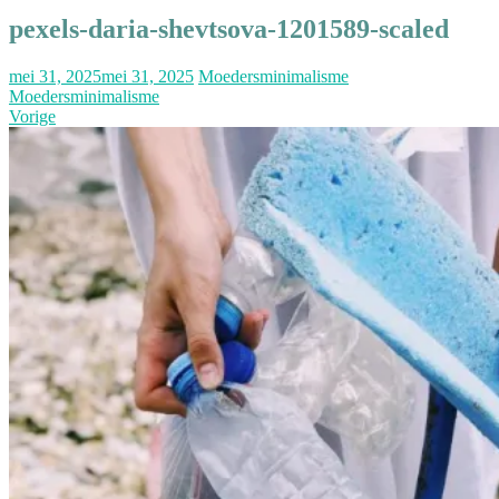
pexels-daria-shevtsova-1201589-scaled
mei 31, 2025
mei 31, 2025
Moedersminimalisme
Moedersminimalisme
Vorige