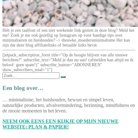
Heb je een taalfout of een niet werkende link gezien in deze blog? Meld het
me! Zoek je me ook gezellig op Instagram op voor handige tips over
minimaliseren en huishouden? -> dieuwke_moedersminimalisme Het kan
zijn dat deze blog affiliatelinks of betaalde links bevat.
[jetpack_subscription_form title="Op de hoogte blijven van alle nieuwe
berichten?" subscribe_text="Meld je dan nu aan! (afmelden kan altijd en ik
beloof: geen spam!)" subscribe_button="ABONNEREN"
show_subscribers_total="1"]
Zoek
naar:
Een blog over…
… minimalisme, het huishouden, bewust en simpel leven,
natuurlijke producten, afvalvermindering, bezinning, mindfulness en
de mooie momenten in het leven.
NEEM OOK EENS EEN KIJKJE OP MIJN NIEUWE
WEBSITE: PLAN & PAPIER!