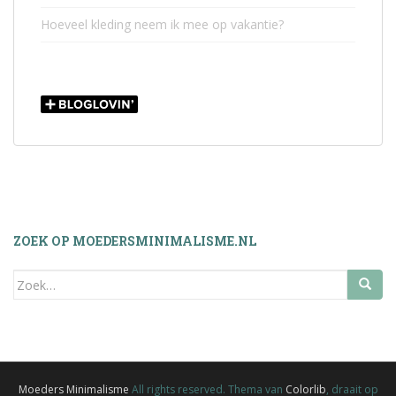
Hoeveel kleding neem ik mee op vakantie?
ZOEK OP MOEDERSMINIMALISME.NL
Zoek
naar:
Moeders Minimalisme
All rights reserved. Thema van
Colorlib
, draait op