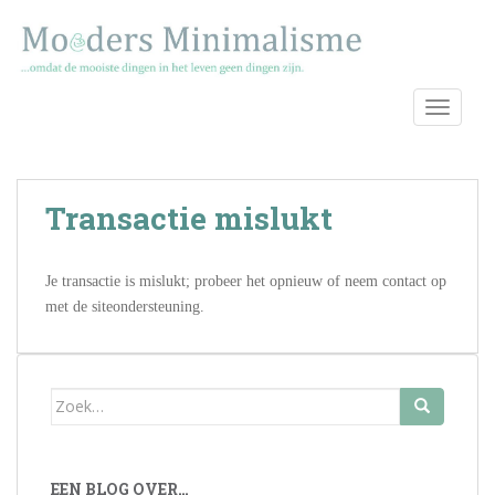
S
k
i
p
TOGGLE
t
o
m
a
Transactie mislukt
i
n
c
Je transactie is mislukt; probeer het opnieuw of neem contact op
o
met de siteondersteuning.
n
t
e
n
Zoek
t
naar:
EEN BLOG OVER…