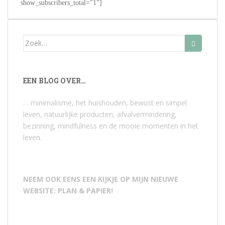
show_subscribers_total="1"]
Zoek
naar:
EEN BLOG OVER…
… minimalisme, het huishouden, bewust en simpel
leven, natuurlijke producten, afvalvermindering,
bezinning, mindfulness en de mooie momenten in het
leven.
NEEM OOK EENS EEN KIJKJE OP MIJN NIEUWE
WEBSITE: PLAN & PAPIER!