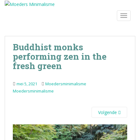
S
k
TOGGLE
i
p
t
o
Buddhist monks
m
performing zen in the
a
i
fresh green
n
c
o
mei 5, 2021
Moedersminimalisme
n
Moedersminimalisme
t
e
n
Volgende
t