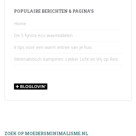
POPULAIRE BERICHTEN & PAGINA’S
Home
De 5 fijnste eco-wasmiddelen
6 tips voor een warm entree van je huis
Minimalistisch Kamperen: Lekker Licht en Vrij op Reis
ZOEK OP MOEDERSMINIMALISME.NL