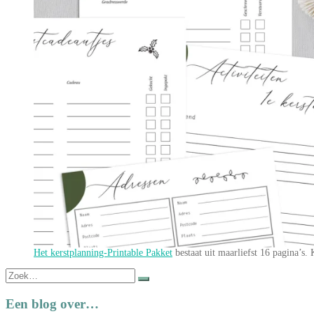
Het kerstplanning-Printable Pakket
bestaat uit maarliefst 16 pagina’s.
Zoek
naar:
Een blog over…