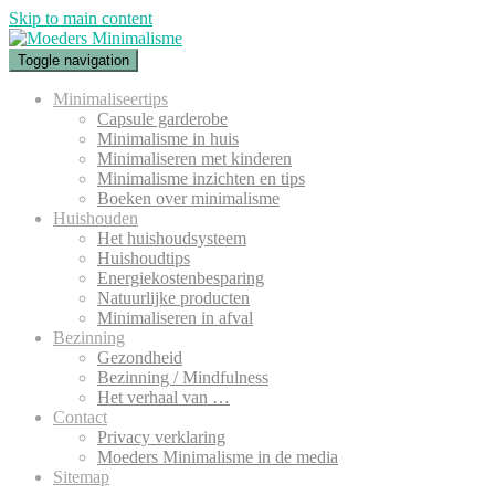
Skip to main content
Toggle navigation
Minimaliseertips
Capsule garderobe
Minimalisme in huis
Minimaliseren met kinderen
Minimalisme inzichten en tips
Boeken over minimalisme
Huishouden
Het huishoudsysteem
Huishoudtips
Energiekostenbesparing
Natuurlijke producten
Minimaliseren in afval
Bezinning
Gezondheid
Bezinning / Mindfulness
Het verhaal van …
Contact
Privacy verklaring
Moeders Minimalisme in de media
Sitemap