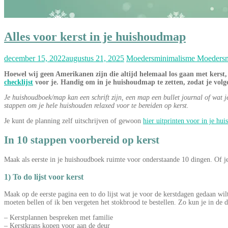
Alles voor kerst in je huishoudmap
december 15, 2022
augustus 21, 2025
Moedersminimalisme Moedersm
Hoewel wij geen Amerikanen zijn die altijd helemaal los gaan met kerst, 
checklijst
voor je. Handig om in je huishoudmap te zetten, zodat je volge
Je huishoudboek/map kan een schrift zijn, een map een bullet journal of wat je
stappen om je hele huishouden relaxed voor te bereiden op kerst.
Je kunt de planning zelf uitschrijven of gewoon
hier uitprinten voor in je h
In 10 stappen voorbereid op kerst
Maak als eerste in je huishoudboek ruimte voor onderstaande 10 dingen. Of je h
1) To do lijst voor kerst
Maak op de eerste pagina een to do lijst wat je voor de kerstdagen gedaan wilt
moeten bellen of ik ben vergeten het stokbrood te bestellen. Zo kun je in de d
– Kerstplannen bespreken met familie
– Kerstkrans kopen voor aan de deur