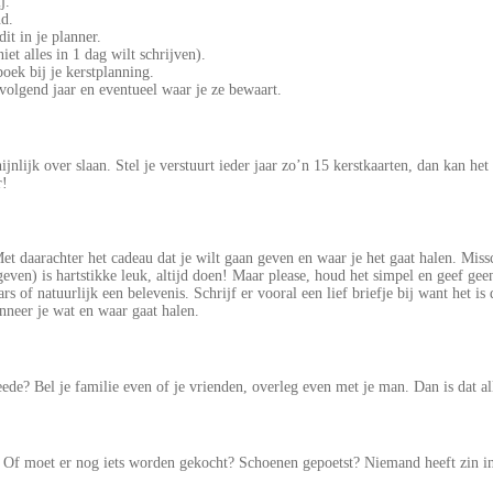
j.
nd.
it in je planner.
et alles in 1 dag wilt schrijven).
oek bij je kerstplanning.
volgend jaar en eventueel waar je ze bewaart.
jnlijk over slaan. Stel je verstuurt ieder jaar zo’n 15 kerstkaarten, dan kan he
r!
et daarachter het cadeau dat je wilt gaan geven en waar je het gaat halen. Miss
 geven) is hartstikke leuk, altijd doen! Maar please, houd het simpel en geef ge
rs of natuurlijk een belevenis. Schrijf er vooral een lief briefje bij want het 
nneer je wat en waar gaat halen.
ede? Bel je familie even of je vrienden, overleg even met je man. Dan is dat al
f moet er nog iets worden gekocht? Schoenen gepoetst? Niemand heeft zin in stre