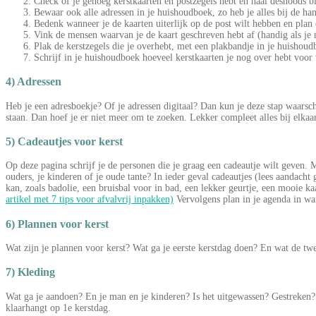
Check of je genoeg kerstkaarten en postzegels hebt en haal desnoods bi
Bewaar ook alle adressen in je huishoudboek, zo heb je alles bij de ha
Bedenk wanneer je de kaarten uiterlijk op de post wilt hebben en plan d
Vink de mensen waarvan je de kaart geschreven hebt af (handig als je ni
Plak de kerstzegels die je overhebt, met een plakbandje in je huishoudb
Schrijf in je huishoudboek hoeveel kerstkaarten je nog over hebt voor 
4) Adressen
Heb je een adresboekje? Of je adressen digitaal? Dan kun je deze stap waarschi
staan. Dan hoef je er niet meer om te zoeken. Lekker compleet alles bij elkaa
5) Cadeautjes voor kerst
Op deze pagina schrijf je de personen die je graag een cadeautje wilt geven. M
ouders, je kinderen of je oude tante? In ieder geval cadeautjes (lees aandacht
kan, zoals badolie, een bruisbal voor in bad, een lekker geurtje, een mooie kaa
artikel met 7 tips voor afvalvrij inpakken)
Vervolgens plan in je agenda in wa
6) Plannen voor kerst
Wat zijn je plannen voor kerst? Wat ga je eerste kerstdag doen? En wat de twe
7) Kleding
Wat ga je aandoen? En je man en je kinderen? Is het uitgewassen? Gestreken? O
klaarhangt op 1e kerstdag.