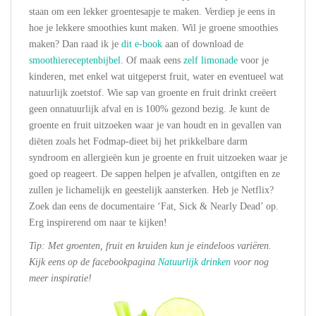
staan om een lekker groentesapje te maken. Verdiep je eens in
hoe je lekkere smoothies kunt maken. Wil je groene smoothies
maken? Dan raad ik je
dit e-book
aan of download de
smoothiereceptenbijbel
. Of maak eens
zelf limonade
voor je
kinderen, met enkel wat uitgeperst fruit, water en eventueel wat
natuurlijk zoetstof. Wie sap van groente en fruit drinkt creëert
geen onnatuurlijk afval en is 100% gezond bezig. Je kunt de
groente en fruit uitzoeken waar je van houdt en in gevallen van
diëten zoals het Fodmap-dieet bij het prikkelbare darm
syndroom en allergieën kun je groente en fruit uitzoeken waar je
goed op reageert. De sappen helpen je afvallen, ontgiften en ze
zullen je lichamelijk en geestelijk aansterken. Heb je Netflix?
Zoek dan eens de documentaire ‘Fat, Sick & Nearly Dead’ op.
Erg inspirerend om naar te kijken!
Tip: Met groenten, fruit en kruiden kun je eindeloos variëren.
Kijk eens op de facebookpagina
Natuurlijk drinken
voor nog
meer inspiratie!