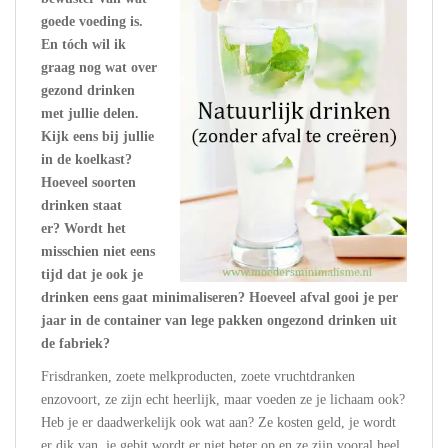
goede voeding is.
En tóch wil ik
graag nog wat over
gezond drinken
met jullie delen.
Kijk eens bij jullie
in de koelkast?
Hoeveel soorten
drinken staat
er? Wordt het
misschien niet eens
tijd dat je ook je
drinken eens gaat minimaliseren? Hoeveel afval gooi je per
jaar in de container van lege pakken ongezond drinken uit
de fabriek?
Frisdranken, zoete melkproducten, zoete vruchtdranken
enzovoort, ze zijn echt heerlijk, maar voeden ze je lichaam ook?
Heb je er daadwerkelijk ook wat aan? Ze kosten geld, je wordt
er dik van, je gebit wordt er niet beter op en ze zijn vooral heel