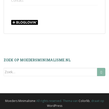
Contact
ZOEK OP MOEDERSMINIMALISME.NL
Zoek
naar:
Moeders Minimalisme
All rights reserved. Thema van
Colorlib
, draait op
WordPress