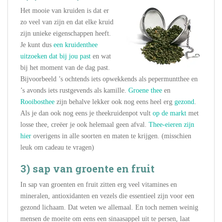
Het mooie van kruiden is dat er
zo veel van zijn en dat elke kruid
zijn unieke eigenschappen heeft.
Je kunt dus
een kruidenthee
uitzoeken dat bij jou past
en wat
bij het moment van de dag past.
Bijvoorbeeld ’s ochtends iets opwekkends als pepermuntthee en
’s avonds iets rustgevends als kamille.
Groene thee
en
Rooibosthee
zijn behalve lekker ook nog eens heel erg
gezond
.
Als je dan ook nog eens je theekruidenpot vult
op de markt
met
losse thee, creëer je ook helemaal geen afval.
Thee-eieren zijn
hier
overigens in alle soorten en maten te krijgen. (misschien
leuk om cadeau te vragen)
3) sap van groente en fruit
In sap van groenten en fruit zitten erg veel vitamines en
mineralen, antioxidanten en vezels die essentieel zijn voor een
gezond lichaam. Dat weten we allemaal. En toch nemen weinig
mensen de moeite om eens een sinaasappel uit te persen, laat